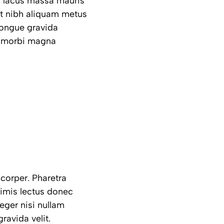
im lacus massa mauris
t nibh aliquam metus
congue gravida
m morbi magna
corper. Pharetra
primis lectus donec
eger nisi nullam
ravida velit.