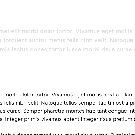
t elit morbi dolor tortor. Vivamus eget mollis 
a torquent auctor metus felis nibh velit. Natoque
rimis lectus donec tortor fusce morbi risus curae
 morbi dolor tortor. Vivamus eget mollis nostra ullam 
 felis nibh velit. Natoque tellus semper taciti nostra 
sus curae. Semper pharetra montes habitant congue int
 Integer primis vivamus aptent integer risus pretium g