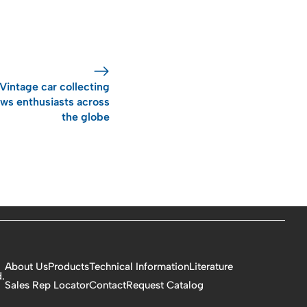
Vintage car collecting
ws enthusiasts across
the globe
About Us
Products
Technical Information
Literature
.
Sales Rep Locator
Contact
Request Catalog