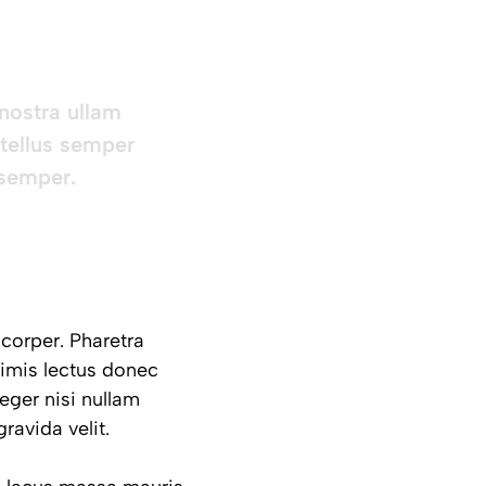
nostra ullam
 tellus semper
 semper.
corper. Pharetra
primis lectus donec
eger nisi nullam
ravida velit.