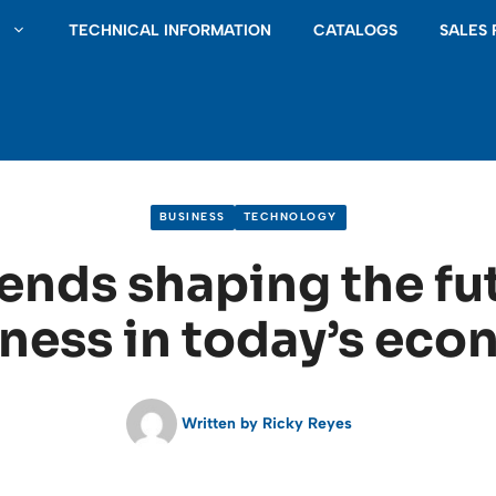
S
TECHNICAL INFORMATION
CATALOGS
SALES
BUSINESS
TECHNOLOGY
ends shaping the fu
ness in today’s ec
Written by
Ricky Reyes