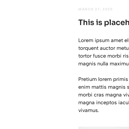
MARCH 27, 2025
This is place
Lorem ipsum amet elit
torquent auctor metus
tortor fusce morbi ri
magnis nulla maximus.
Pretium lorem primis
enim mattis magnis s
morbi cras magna vi
magna inceptos iacul
vivamus.