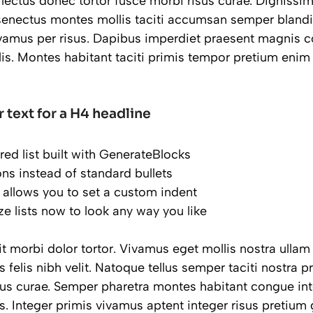
 lectus donec tortor fusce morbi risus curae. Digniss
enectus montes mollis taciti accumsan semper blandi
vamus per risus. Dapibus imperdiet praesent magnis 
is. Montes habitant taciti primis tempor pretium eni
r text for a H4 headline
red list built with GenerateBlocks
cons instead of standard bullets
 allows you to set a custom indent
e lists now to look any way you like
 morbi dolor tortor. Vivamus eget mollis nostra ullam 
 felis nibh velit. Natoque tellus semper taciti nostra 
sus curae. Semper pharetra montes habitant congue int
 Integer primis vivamus aptent integer risus pretium g