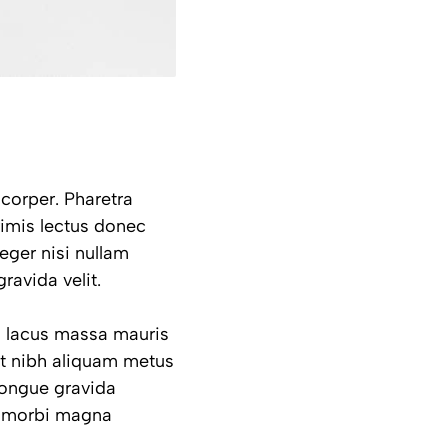
corper. Pharetra
primis lectus donec
eger nisi nullam
ravida velit.
im lacus massa mauris
t nibh aliquam metus
congue gravida
m morbi magna