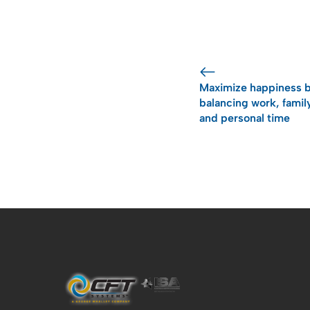
Maximize happiness 
balancing work, famil
and personal time