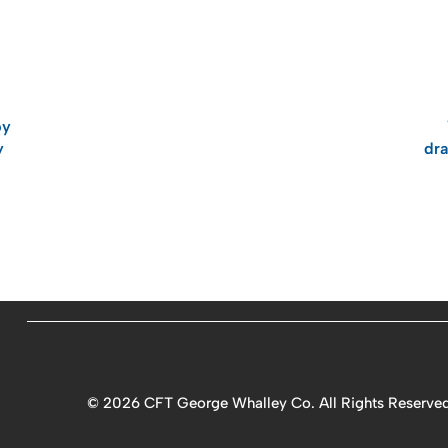
by
y
dra
©
2026 CFT George Whalley Co. All Rights Reserved