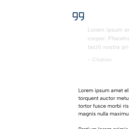
Lorem ipsum ame
corper. Pharetr
taciti nostra p
– Citation
Lorem ipsum amet elit
torquent auctor metus
tortor fusce morbi ri
magnis nulla maximus.