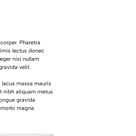
corper. Pharetra
primis lectus donec
eger nisi nullam
ravida velit.
im lacus massa mauris
t nibh aliquam metus
congue gravida
m morbi magna