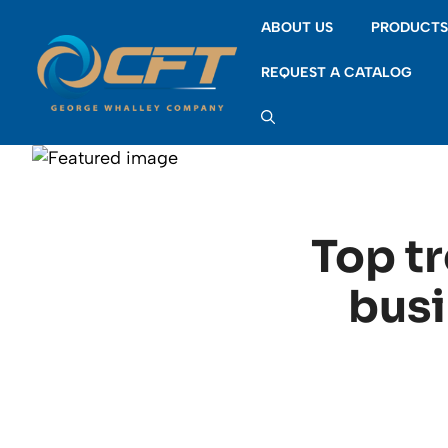
Skip
ABOUT US
PRODUCT
to
content
REQUEST A CATALOG
Top tr
busi