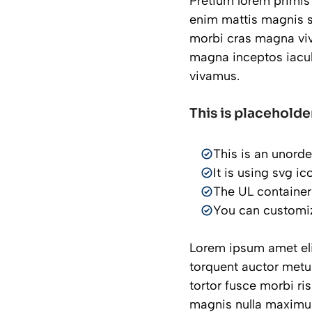
Pretium lorem primis
enim mattis magnis s
morbi cras magna vi
magna inceptos iacul
vivamus.
This is placeholde
This is an unorde
It is using svg i
The UL container
You can customiz
Lorem ipsum amet elit
torquent auctor metus
tortor fusce morbi ri
magnis nulla maximus.