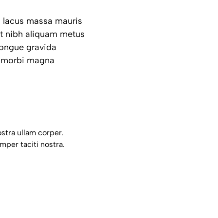
im lacus massa mauris
t nibh aliquam metus
congue gravida
m morbi magna
stra ullam corper.
mper taciti nostra.