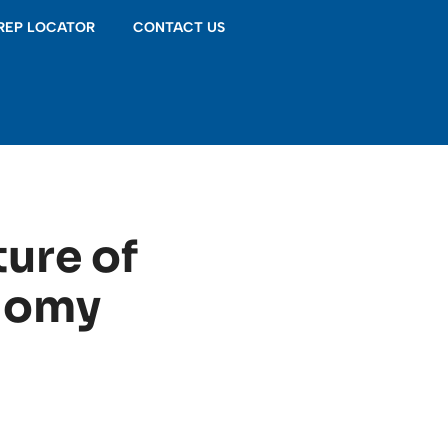
 REP LOCATOR
CONTACT US
ture of
onomy