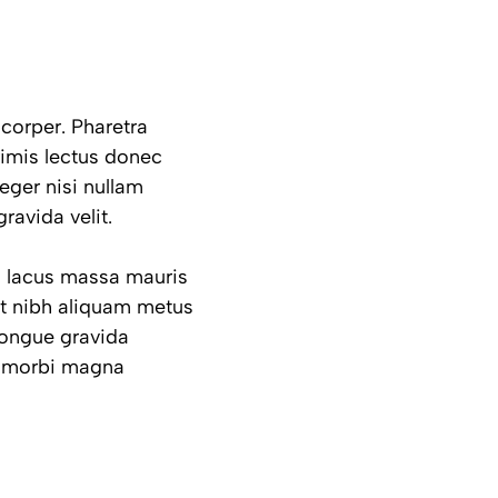
corper. Pharetra
primis lectus donec
eger nisi nullam
ravida velit.
im lacus massa mauris
t nibh aliquam metus
congue gravida
m morbi magna