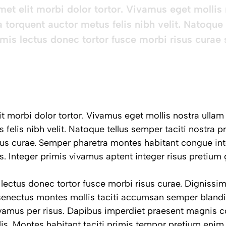
t elit morbi dolor tortor. Vivamus eget mollis 
a torquent auctor metus felis nibh velit. Natoque
rimis lectus donec tortor fusce morbi risus curae
 morbi dolor tortor. Vivamus eget mollis nostra ullam 
 felis nibh velit. Natoque tellus semper taciti nostra 
sus curae. Semper pharetra montes habitant congue int
 Integer primis vivamus aptent integer risus pretium g
 lectus donec tortor fusce morbi risus curae. Digniss
enectus montes mollis taciti accumsan semper blandi
vamus per risus. Dapibus imperdiet praesent magnis 
is. Montes habitant taciti primis tempor pretium eni