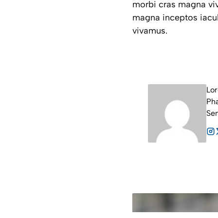
morbi cras magna vi
magna inceptos iacul
vivamus.
Lor
Pha
Sem