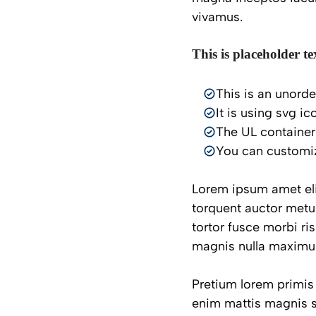
vivamus.
This is placeholder te
This is an unorde
It is using svg i
The UL container
You can customiz
Lorem ipsum amet elit
torquent auctor metus
tortor fusce morbi ri
magnis nulla maximus.
Pretium lorem primis
enim mattis magnis s