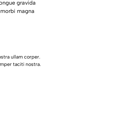
congue gravida
m morbi magna
stra ullam corper.
mper taciti nostra.