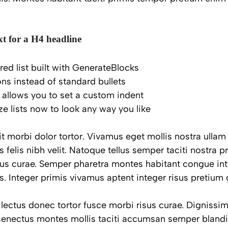
xt for a H4 headline
red list built with GenerateBlocks
cons instead of standard bullets
 allows you to set a custom indent
e lists now to look any way you like
 morbi dolor tortor. Vivamus eget mollis nostra ullam 
 felis nibh velit. Natoque tellus semper taciti nostra 
sus curae. Semper pharetra montes habitant congue int
 Integer primis vivamus aptent integer risus pretium g
 lectus donec tortor fusce morbi risus curae. Digniss
enectus montes mollis taciti accumsan semper blandi