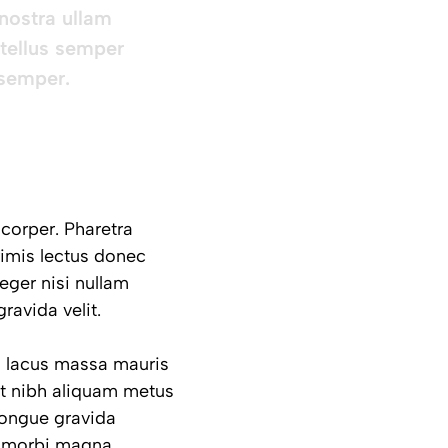
nostra ullam
 tellus semper
 semper.
corper. Pharetra
primis lectus donec
eger nisi nullam
ravida velit.
im lacus massa mauris
t nibh aliquam metus
congue gravida
m morbi magna