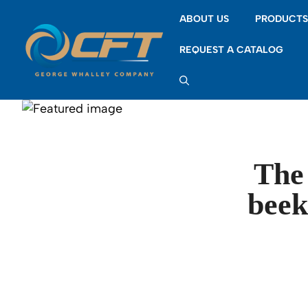
Skip
ABOUT US
PRODUCT
to
content
REQUEST A CATALOG
The 
beek