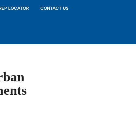
 REP LOCATOR
CONTACT US
urban
ments