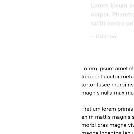
Lorem ipsum ame
corper. Pharetr
taciti nostra p
– Citation
Lorem ipsum amet elit
torquent auctor metus
tortor fusce morbi ri
magnis nulla maximus.
Pretium lorem primis
enim mattis magnis s
morbi cras magna vi
magna inceptos iacul